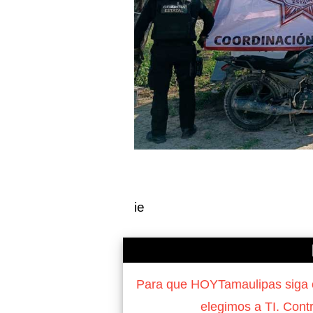
ie
Para que HOYTamaulipas siga of
elegimos a TI. Cont