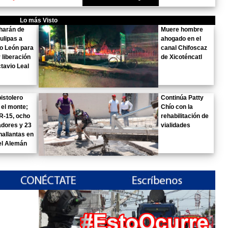
Lo más Visto
harán de
Muere hombre
ulipas a
ahogado en el
o León para
canal Chifoscaz
r liberación
de Xicoténcatl
tavio Leal
istolero
Continúa Patty
 el monte;
Chío con la
 R-15, ocho
rehabilitación de
dores y 23
vialidades
allantas en
el Alemán