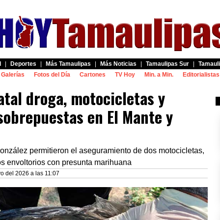
d
|
Deportes
|
Más Tamaulipas
|
Más Noticias
|
Tamaulipas Sur
|
Tamauli
Galerías
Fotos del Día
Cartones
TV Hoy
Min. a Min.
Editorialistas
tal droga, motocicletas y
sobrepuestas en El Mante y
onzález permitieron el aseguramiento de dos motocicletas,
ios envoltorios con presunta marihuana
 del 2026 a las 11:07