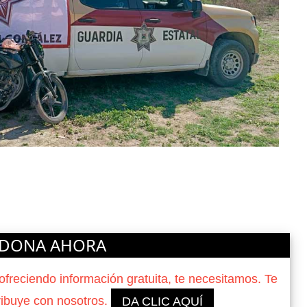
DONA AHORA
reciendo información gratuita, te necesitamos. Te
ribuye con nosotros.
DA CLIC AQUÍ