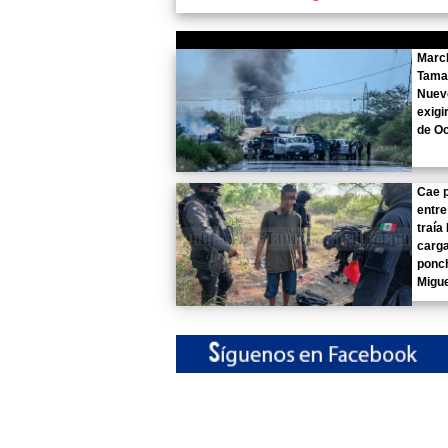
Marc
Tama
Nuev
exigi
de Oc
Cae p
entre
traía
carga
ponch
Migu