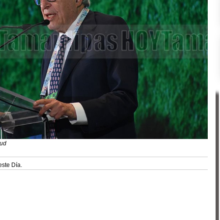
lud
este Día.