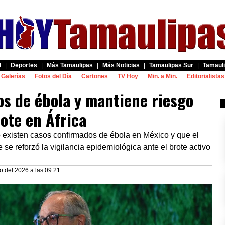
d
|
Deportes
|
Más Tamaulipas
|
Más Noticias
|
Tamaulipas Sur
|
Tamauli
Galerías
Fotos del Día
Cartones
TV Hoy
Min. a Min.
Editorialistas
os de ébola y mantiene riesgo
ote en África
 existen casos confirmados de ébola en México y que el
se reforzó la vigilancia epidemiológica ante el brote activo
o del 2026 a las 09:21