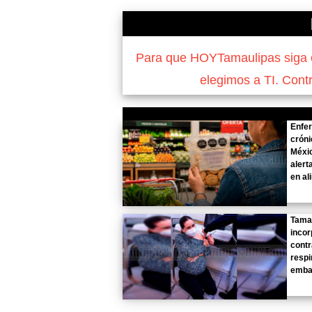
Para que HOYTamaulipas siga of
elegimos a TI. Cont
Enfe
cróni
Méxi
alert
en al
Tama
inco
contr
respi
emba