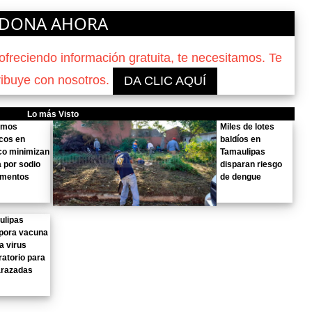
DONA AHORA
reciendo información gratuita, te necesitamos. Te
ribuye con nosotros.
DA CLIC AQUÍ
Lo más Visto
rmos
Miles de lotes
cos en
baldíos en
co minimizan
Tamaulipas
a por sodio
disparan riesgo
imentos
de dengue
ulipas
rpora vacuna
a virus
ratorio para
razadas