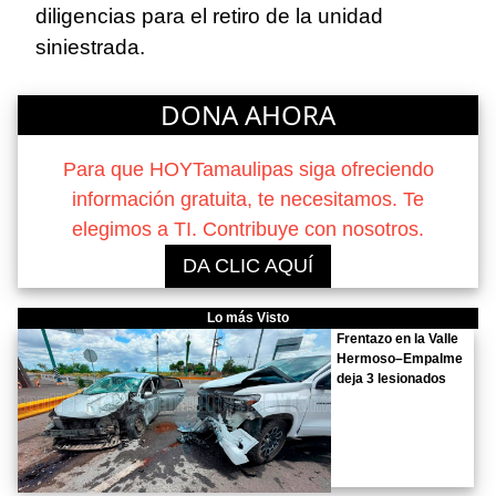
diligencias para el retiro de la unidad
siniestrada.
DONA AHORA
Para que HOYTamaulipas siga ofreciendo
información gratuita, te necesitamos. Te
elegimos a TI. Contribuye con nosotros.
DA CLIC AQUÍ
Lo más Visto
Frentazo en la Valle
Hermoso–Empalme
deja 3 lesionados