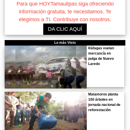
Para que HOYTamaulipas siga ofreciendo
información gratuita, te necesitamos. Te
elegimos a TI. Contribuye con nosotros.
DA CLIC AQUÍ
Lo más Visto
Ráfagas vuelan
mercancía en
pulga de Nuevo
Laredo
Matamoros planta
100 árboles en
jornada nacional de
reforestación