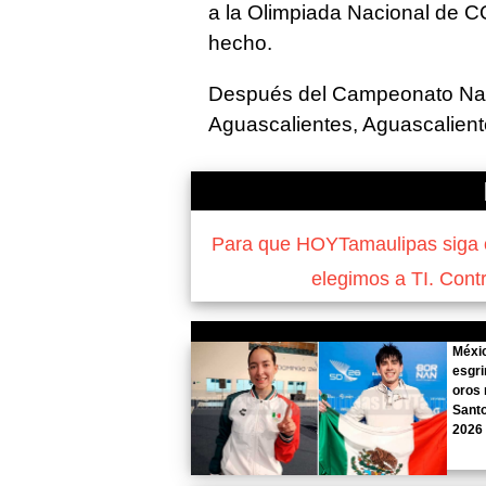
a la Olimpiada Nacional de 
hecho.
Después del Campeonato Naci
Aguascalientes, Aguascalient
Para que HOYTamaulipas siga of
elegimos a TI. Cont
Méxic
esgr
oros
Sant
2026