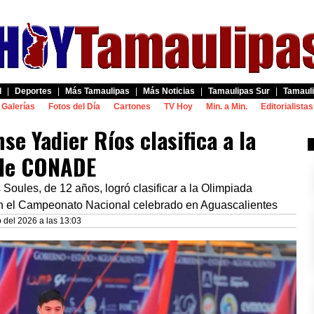
d
|
Deportes
|
Más Tamaulipas
|
Más Noticias
|
Tamaulipas Sur
|
Tamauli
Galerías
Fotos del Día
Cartones
TV Hoy
Min. a Min.
Editorialistas
e Yadier Ríos clasifica a la
 de CONADE
Soules, de 12 años, logró clasificar a la Olimpiada
 el Campeonato Nacional celebrado en Aguascalientes
del 2026 a las 13:03