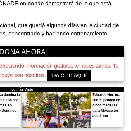
CONADE en donde demostrará de lo que está
onal, que quedó algunos días en la ciudad de
es, concentrado y haciendo entrenamiento.
DONA AHORA
reciendo información gratuita, te necesitamos. Te
ribuye con nosotros.
DA CLIC AQUÍ
Lo más Visto
o domina la
Eduardo Herrera
ima con dos
lidera jornada de
 más en
cinco medallas
o Domingo
para México en
atletismo