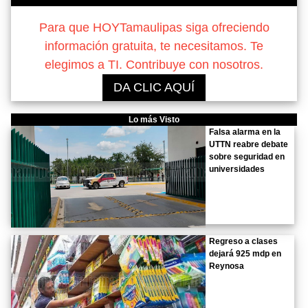
Para que HOYTamaulipas siga ofreciendo
información gratuita, te necesitamos. Te
elegimos a TI. Contribuye con nosotros.
DA CLIC AQUÍ
Lo más Visto
Falsa alarma en la
UTTN reabre debate
sobre seguridad en
universidades
Regreso a clases
dejará 925 mdp en
Reynosa