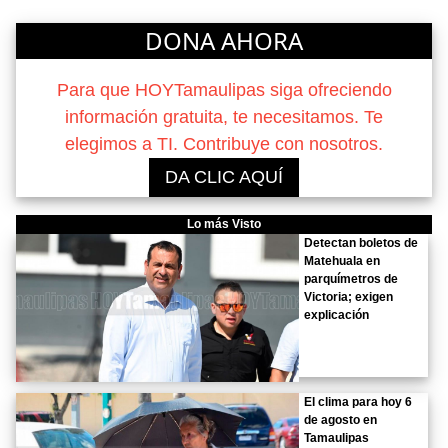
DONA AHORA
Para que HOYTamaulipas siga ofreciendo
información gratuita, te necesitamos. Te
elegimos a TI. Contribuye con nosotros.
DA CLIC AQUÍ
Lo más Visto
Detectan boletos de
Matehuala en
parquímetros de
Victoria; exigen
explicación
El clima para hoy 6
de agosto en
Tamaulipas