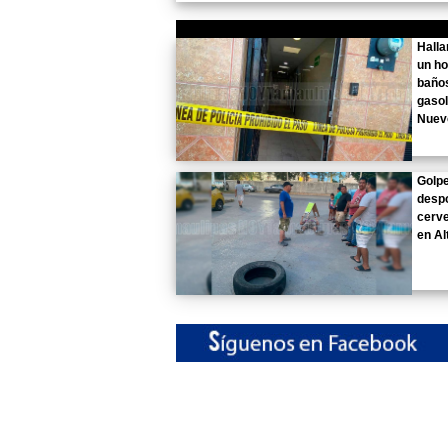
Halla
un h
baño
gasol
Nuev
Golp
desp
cerv
en Al