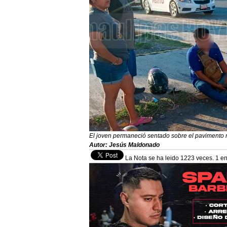
El joven permaneció sentado sobre el pavimento 
Autor: Jesús Maldonado
La Nota se ha leido 1223 veces. 1 en