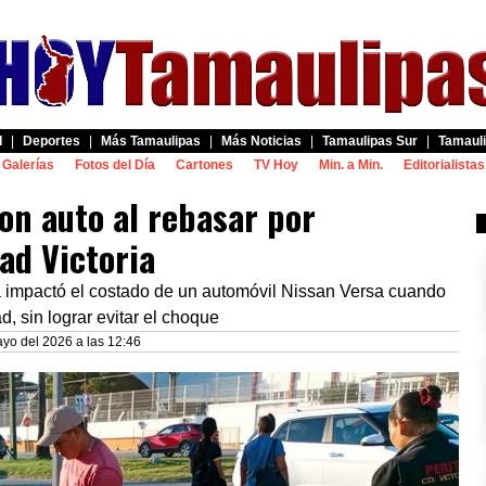
d
|
Deportes
|
Más Tamaulipas
|
Más Noticias
|
Tamaulipas Sur
|
Tamauli
Galerías
Fotos del Día
Cartones
TV Hoy
Min. a Min.
Editorialistas
on auto al rebasar por
ad Victoria
ka impactó el costado de un automóvil Nissan Versa cuando
d, sin lograr evitar el choque
yo del 2026 a las 12:46