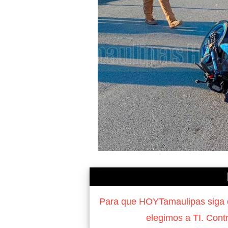
Para que HOYTamaulipas siga of
elegimos a TI. Cont