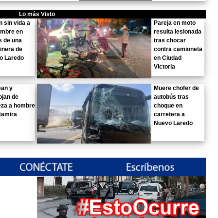
Lo más Visto
n sin vida a
Pareja en moto
ombre en
resulta lesionada
s de una
tras chocar
inera de
contra camioneta
o Laredo
en Ciudad
Victoria
ean y
Muere chofer de
ojan de
autobús tras
eza a hombre
choque en
tamira
carretera a
Nuevo Laredo