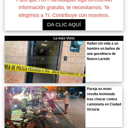
información gratuita, te necesitamos. Te
elegimos a TI. Contribuye con nosotros.
DA CLIC AQUÍ
Lo más Visto
Hallan sin vida a un
hombre en baños de
una gasolinera de
Nuevo Laredo
Pareja en moto
resulta lesionada
tras chocar contra
camioneta en Ciudad
Victoria