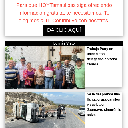
Para que HOYTamaulipas siga ofreciendo
información gratuita, te necesitamos. Te
elegimos a TI. Contribuye con nosotros.
DA CLIC AQUÍ
Lo más Visto
Trabaja Patty en
unidad con
delegados en zona
cañera
Se le desprende una
llanta, cruza carriles
y vuelca en
Jaumave; cinturón lo
salva