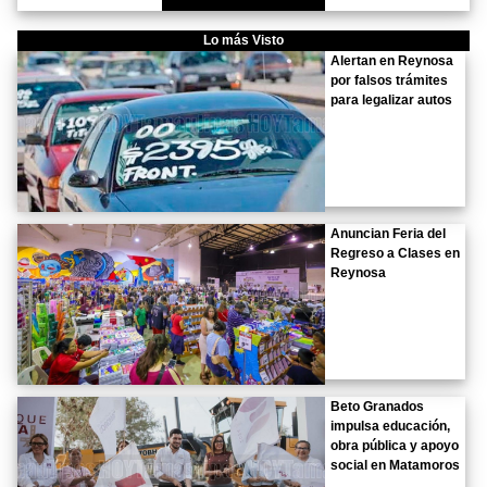
Lo más Visto
Alertan en Reynosa
por falsos trámites
para legalizar autos
Anuncian Feria del
Regreso a Clases en
Reynosa
Beto Granados
impulsa educación,
obra pública y apoyo
social en Matamoros