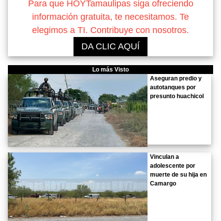
Para que HOYTamaulipas siga ofreciendo
información gratuita, te necesitamos. Te
elegimos a TI. Contribuye con nosotros.
DA CLIC AQUÍ
Lo más Visto
Aseguran predio y
autotanques por
presunto huachicol
Vinculan a
adolescente por
muerte de su hija en
Camargo