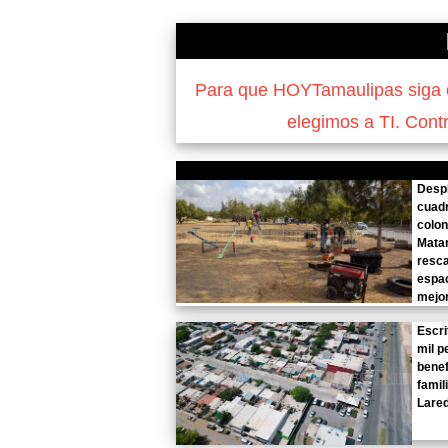
Para que HOYTamaulipas siga of
elegimos a TI. Cont
Desp
cuadr
colon
Mata
resca
espac
mejor
Escri
mil p
benef
famil
Lare