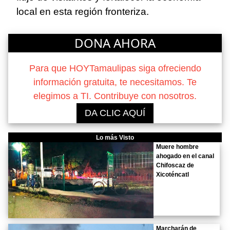
local en esta región fronteriza.
DONA AHORA
Para que HOYTamaulipas siga ofreciendo
información gratuita, te necesitamos. Te
elegimos a TI. Contribuye con nosotros.
DA CLIC AQUÍ
Lo más Visto
Muere hombre
ahogado en el canal
Chifoscaz de
Xicoténcatl
Marcharán de