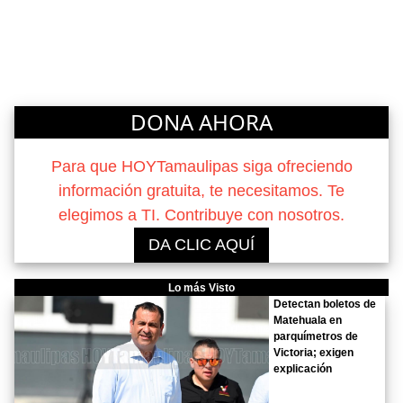
DONA AHORA
Para que HOYTamaulipas siga ofreciendo
información gratuita, te necesitamos. Te
elegimos a TI. Contribuye con nosotros.
DA CLIC AQUÍ
Lo más Visto
Detectan boletos de
Matehuala en
parquímetros de
Victoria; exigen
explicación