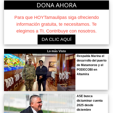
DONA AHORA
Para que HOYTamaulipas siga ofreciendo
información gratuita, te necesitamos. Te
elegimos a TI. Contribuye con nosotros.
DA CLIC AQUÍ
Lo más Visto
Respalda Marina el
desarrollo del puerto
de Matamoros y el
PODECOBI en
Altamira
ASE busca
dictaminar cuenta
2025 desde
diciembre