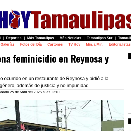
d
|
Deportes
|
Más Tamaulipas
|
Más Noticias
|
Tamaulipas Sur
|
Tamauli
Galerías
Fotos del Día
Cartones
TV Hoy
Min. a Min.
Editorialistas
ena feminicidio en Reynosa y
io ocurrido en un restaurante de Reynosa y pidió a la
e género, además de justicia y no impunidad
bado 25 de Abril del 2026 a las 13:01