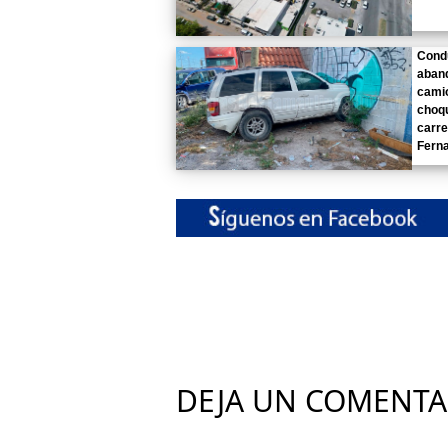
Cond
aban
camio
choq
carre
Fern
DEJA UN COMENTA