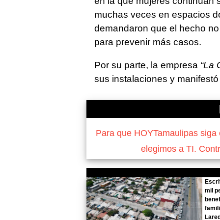
en la que mujeres continúan 
muchas veces en espacios don
demandaron que el hecho no 
para prevenir más casos.
Por su parte, la empresa
“La 
sus instalaciones y manifestó 
Para que HOYTamaulipas siga of
elegimos a TI. Cont
Escri
mil p
benef
famil
Lare