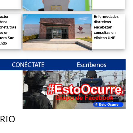
uctor
Enfermedades
dona
diarreicas
neta tras
encabezan
ue en
consultas en
tera San
clínicas UNE
ando
RIO