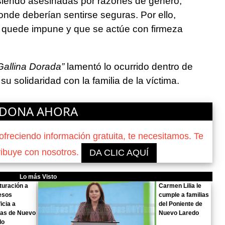
siendo asesinadas por razones de género,
de deberían sentirse seguras. Por ello,
quede impune y que se actúe con firmeza
Gallina Dorada”
lamentó lo ocurrido dentro de
su solidaridad con la familia de la víctima.
DONA AHORA
reciendo información gratuita, te necesitamos. Te
ribuye con nosotros.
DA CLIC AQUÍ
Lo más Visto
turación a
Carmen Lilia le
esos
cumple a familias
icia a
del Poniente de
ias de Nuevo
Nuevo Laredo
do