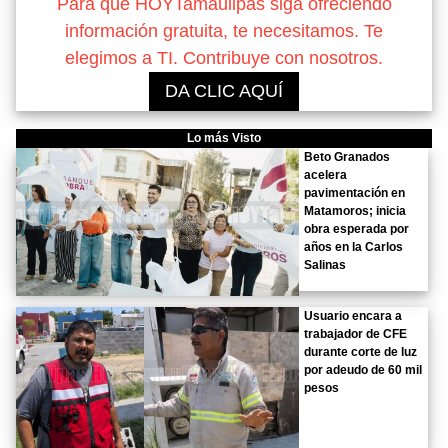
Para que HOYTamaulipas siga ofreciendo
información gratuita, te necesitamos. Te
elegimos a TI. Contribuye con nosotros.
DA CLIC AQUÍ
Lo más Visto
Beto Granados
acelera
pavimentación en
Matamoros; inicia
obra esperada por
años en la Carlos
Salinas
Usuario encara a
trabajador de CFE
durante corte de luz
por adeudo de 60 mil
pesos