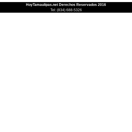
HoyTamaulipas.net Derechos Reservados 2016
Tel: (834) 688-5326