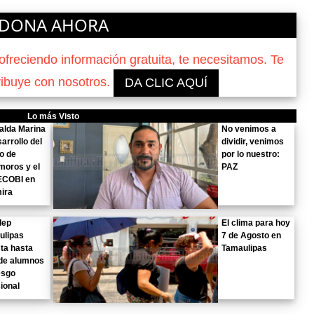
DONA AHORA
reciendo información gratuita, te necesitamos. Te
ribuye con nosotros.
DA CLIC AQUÍ
Lo más Visto
alda Marina
No venimos a
sarrollo del
dividir, venimos
o de
por lo nuestro:
moros y el
PAZ
COBI en
ira
lep
El clima para hoy
ulipas
7 de Agosto en
ta hasta
Tamaulipas
de alumnos
esgo
ional