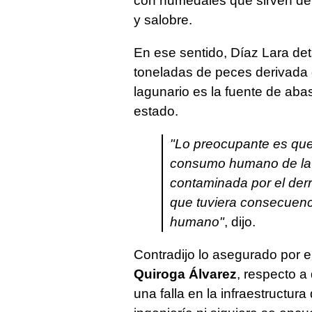
con humedales que sirven de 
y salobre.
En ese sentido, Díaz Lara de
toneladas de peces derivada 
lagunario es la fuente de aba
estado.
"Lo preocupante es que
consumo humano de la z
contaminada por el der
que tuviera consecuenci
humano"
, dijo.
Contradijo lo asegurado por e
Quiroga Álvarez
, respecto a
una falla en la infraestructur