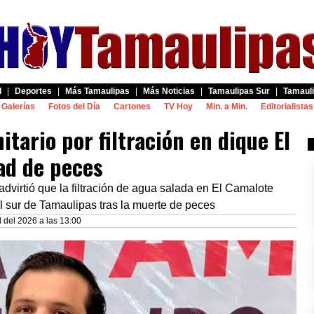
d
|
Deportes
|
Más Tamaulipas
|
Más Noticias
|
Tamaulipas Sur
|
Tamauli
Galerías
Fotos del Día
Cartones
TV Hoy
Min. a Min.
Editorialistas
itario por filtración en dique El
ad de peces
advirtió que la filtración de agua salada en El Camalote
l sur de Tamaulipas tras la muerte de peces
l del 2026 a las 13:00