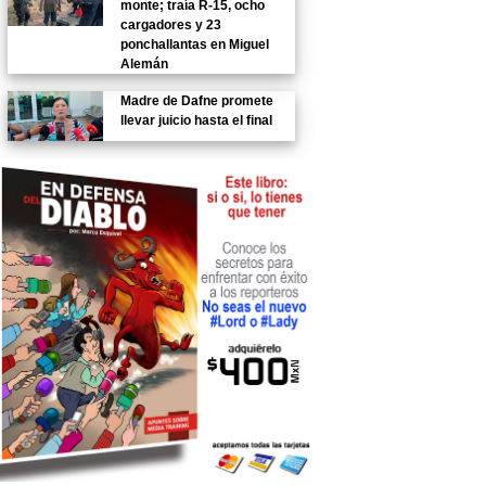
monte; traía R-15, ocho
cargadores y 23
ponchallantas en Miguel
Alemán
Madre de Dafne promete
llevar juicio hasta el final