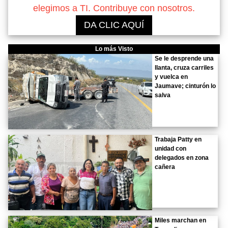
elegimos a TI. Contribuye con nosotros.
DA CLIC AQUÍ
Lo más Visto
Se le desprende una
llanta, cruza carriles
y vuelca en
Jaumave; cinturón lo
salva
Trabaja Patty en
unidad con
delegados en zona
cañera
Miles marchan en