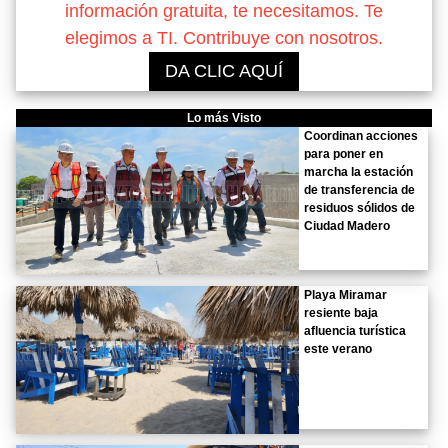
información gratuita, te necesitamos. Te
elegimos a TI. Contribuye con nosotros.
DA CLIC AQUÍ
Lo más Visto
Coordinan acciones
para poner en
marcha la estación
de transferencia de
residuos sólidos de
Ciudad Madero
Playa Miramar
resiente baja
afluencia turística
este verano