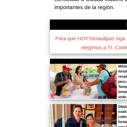
importantes de la región.
Para que HOYTamaulipas siga of
elegimos a TI. Cont
Mónic
forta
respa
pesc
Tamp
temp
veda
Diput
exalc
coinc
forta