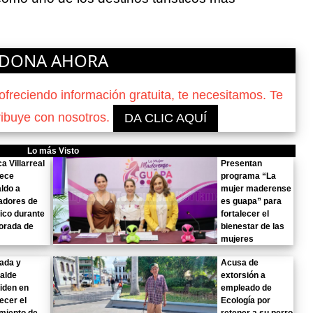
DONA AHORA
reciendo información gratuita, te necesitamos. Te
ribuye con nosotros.
DA CLIC AQUÍ
Lo más Visto
a Villarreal
Presentan
lece
programa “La
ldo a
mujer maderense
adores de
es guapa” para
ico durante
fortalecer el
orada de
bienestar de las
mujeres
ada y
Acusa de
alde
extorsión a
iden en
empleado de
lecer el
Ecología por