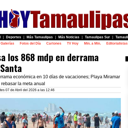
d
|
Deportes
|
Más Tamaulipas
|
Más Noticias
|
Tamaulipas Sur
|
Tamauli
Galerías
Fotos del Día
Cartones
TV Hoy
Min. a Min.
Editorialistas
sa los 868 mdp en derrama
 Santa
rrama económica en 10 días de vacaciones; Playa Miramar
n rebasar la meta anual
tes 07 de Abril del 2026 a las 12:46