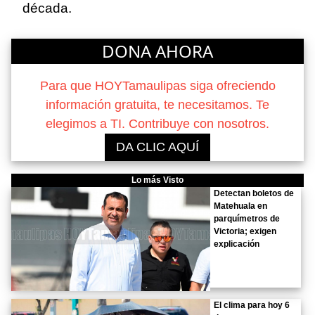
década.
DONA AHORA
Para que HOYTamaulipas siga ofreciendo
información gratuita, te necesitamos. Te
elegimos a TI. Contribuye con nosotros.
DA CLIC AQUÍ
Lo más Visto
Detectan boletos de
Matehuala en
parquímetros de
Victoria; exigen
explicación
El clima para hoy 6