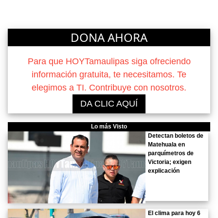
DONA AHORA
Para que HOYTamaulipas siga ofreciendo
información gratuita, te necesitamos. Te
elegimos a TI. Contribuye con nosotros.
DA CLIC AQUÍ
Lo más Visto
Detectan boletos de
Matehuala en
parquímetros de
Victoria; exigen
explicación
El clima para hoy 6