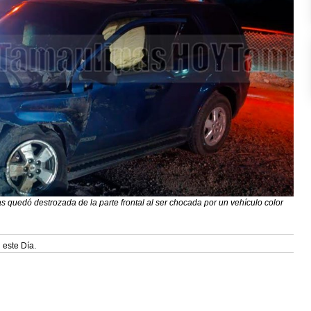
s quedó destrozada de la parte frontal al ser chocada por un vehículo color
 este Día.