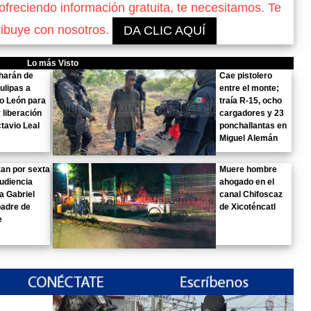
reciendo información gratuita, te necesitamos. Te
ribuye con nosotros.
DA CLIC AQUÍ
Lo más Visto
harán de
Cae pistolero
ulipas a
entre el monte;
o León para
traía R-15, ocho
r liberación
cargadores y 23
tavio Leal
ponchallantas en
Miguel Alemán
an por sexta
Muere hombre
udiencia
ahogado en el
a Gabriel
canal Chifoscaz
padre de
de Xicoténcatl
e