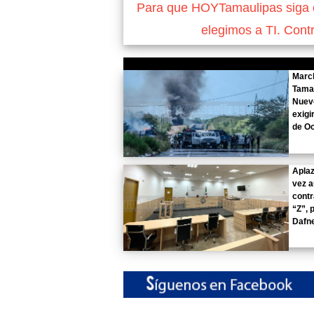
Para que HOYTamaulipas siga of
elegimos a TI. Cont
Marc
Tama
Nuev
exigi
de Oc
Aplaz
vez a
contr
“Z”, 
Dafn