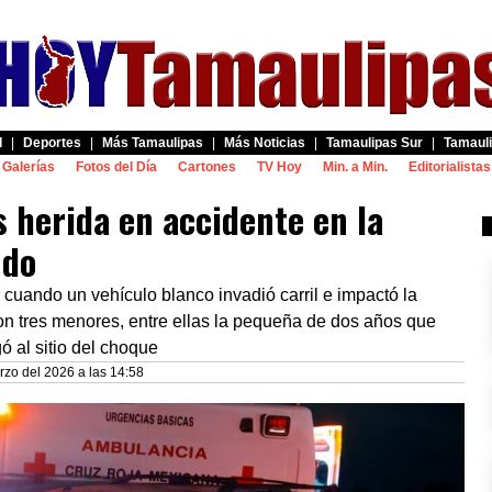
d
|
Deportes
|
Más Tamaulipas
|
Más Noticias
|
Tamaulipas Sur
|
Tamauli
Galerías
Fotos del Día
Cartones
TV Hoy
Min. a Min.
Editorialistas
 herida en accidente en la
ndo
 cuando un vehículo blanco invadió carril e impactó la
on tres menores, entre ellas la pequeña de dos años que
egó al sitio del choque
zo del 2026 a las 14:58