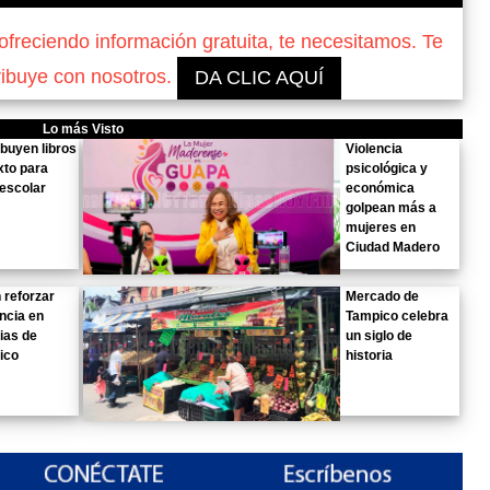
reciendo información gratuita, te necesitamos. Te
ribuye con nosotros.
DA CLIC AQUÍ
Lo más Visto
ibuyen libros
Violencia
xto para
psicológica y
 escolar
económica
golpean más a
mujeres en
Ciudad Madero
 reforzar
Mercado de
ancia en
Tampico celebra
ias de
un siglo de
ico
historia