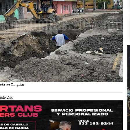
taria en Tampico
este Día.