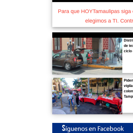
Para que HOYTamaulipas siga of
elegimos a TI. Cont
Distr
de te
ciclo
Piden
vigil
colon
Tamp