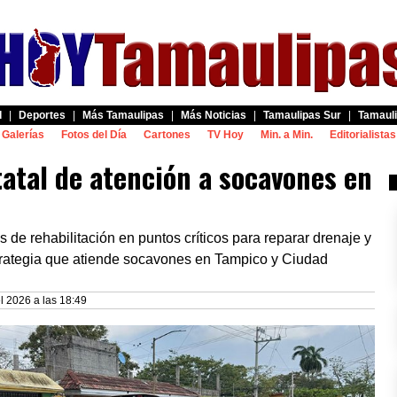
d
|
Deportes
|
Más Tamaulipas
|
Más Noticias
|
Tamaulipas Sur
|
Tamauli
Galerías
Fotos del Día
Cartones
TV Hoy
Min. a Min.
Editorialistas
atal de atención a socavones en
s de rehabilitación en puntos críticos para reparar drenaje y
strategia que atiende socavones en Tampico y Ciudad
l 2026 a las 18:49