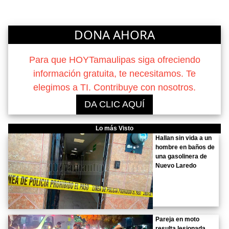
DONA AHORA
Para que HOYTamaulipas siga ofreciendo
información gratuita, te necesitamos. Te
elegimos a TI. Contribuye con nosotros.
DA CLIC AQUÍ
Lo más Visto
Hallan sin vida a un
hombre en baños de
una gasolinera de
Nuevo Laredo
Pareja en moto
resulta lesionada