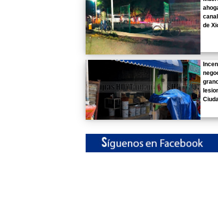
ahoga
canal
de Xi
Incen
negoc
grano
lesio
Ciud