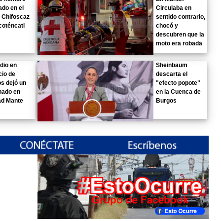
do en el
Circulaba en
 Chifoscaz
sentido contrario,
coténcatl
chocó y
descubren que la
moto era robada
dio en
Sheinbaum
io de
descarta el
s dejó un
"efecto popote"
nado en
en la Cuenca de
ad Mante
Burgos