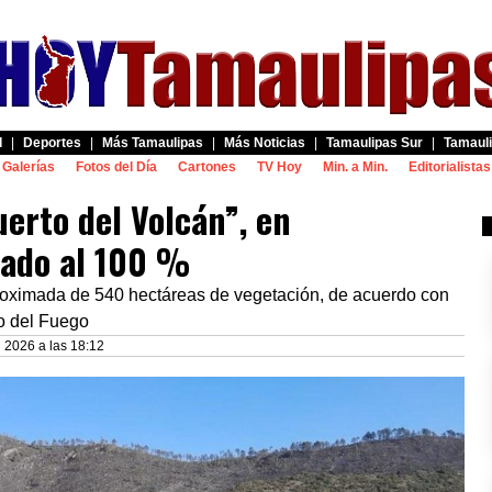
d
|
Deportes
|
Más Tamaulipas
|
Más Noticias
|
Tamaulipas Sur
|
Tamauli
Galerías
Fotos del Día
Cartones
TV Hoy
Min. a Min.
Editorialistas
uerto del Volcán”, en
dado al 100 %
aproximada de 540 hectáreas de vegetación, de acuerdo con
jo del Fuego
 2026 a las 18:12