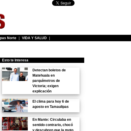
pas Norte
|
VIDA Y SALUD
|
Esto te Interesa
Detectan boletos de
Matehuala en
parquímetros de
Victoria; exigen
explicación
El clima para hoy 6 de
agosto en Tamaulipas
En Mante: Circulaba en
sentido contrario, chocó
y descubren que la moto