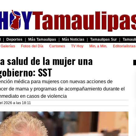
d
|
Deportes
|
Más Tamaulipas
|
Más Noticias
|
Tamaulipas Sur
|
Tamauli
Galerías
Fotos del Día
Cartones
TV Hoy
Min. a Min.
Editorialistas
la salud de la mujer una
gobierno: SST
atención médica para mujeres con nuevas acciones de
áncer de mama y programas de acompañamiento durante el
nmediato en casos de violencia
el 2026 a las 18:11