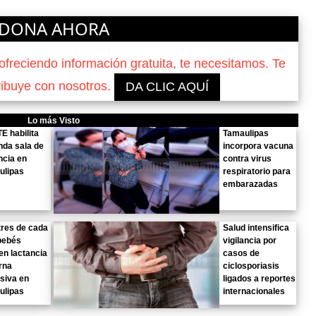
DONA AHORA
reciendo información gratuita, te necesitamos. Te
ribuye con nosotros.
DA CLIC AQUÍ
Lo más Visto
E habilita
Tamaulipas
da sala de
incorpora vacuna
ncia en
contra virus
ulipas
respiratorio para
embarazadas
tres de cada
Salud intensifica
bebés
vigilancia por
en lactancia
casos de
rna
ciclosporiasis
siva en
ligados a reportes
ulipas
internacionales