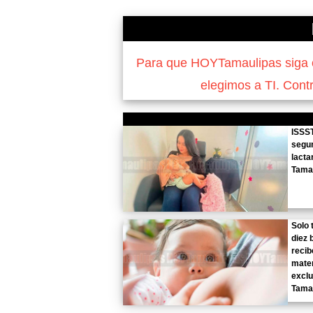
Para que HOYTamaulipas siga of
elegimos a TI. Cont
ISSST
segun
lacta
Tama
Solo 
diez 
recib
mate
exclu
Tama