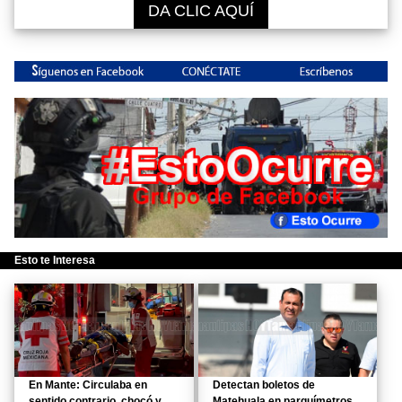
DA CLIC AQUÍ
Esto te Interesa
En Mante: Circulaba en
Detectan boletos de
sentido contrario, chocó y
Matehuala en parquímetros