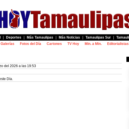
d
|
Deportes
|
Más Tamaulipas
|
Más Noticias
|
Tamaulipas Sur
|
Tamauli
Galerías
Fotos del Día
Cartones
TV Hoy
Min. a Min.
Editorialistas
o del 2026 a las 19:53
este Día.