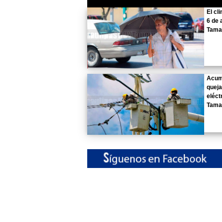
El cl
6 de 
Tama
Acum
queja
eléct
Tama