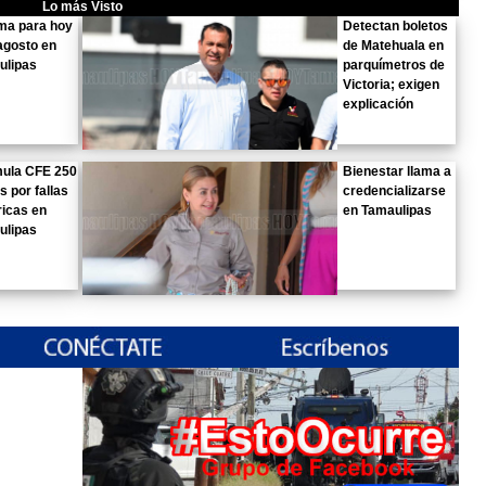
Lo más Visto
ima para hoy
Detectan boletos
agosto en
de Matehuala en
ulipas
parquímetros de
Victoria; exigen
explicación
ula CFE 250
Bienestar llama a
s por fallas
credencializarse
ricas en
en Tamaulipas
ulipas