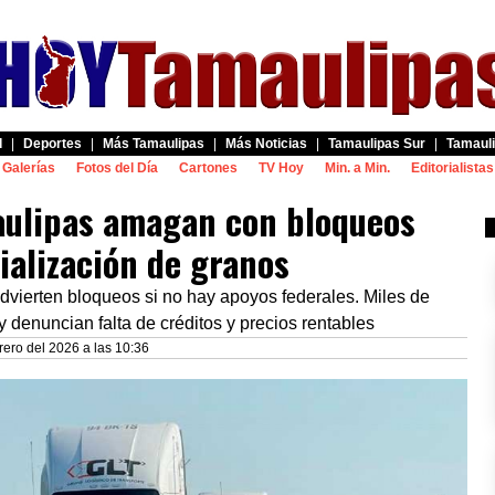
d
|
Deportes
|
Más Tamaulipas
|
Más Noticias
|
Tamaulipas Sur
|
Tamauli
Galerías
Fotos del Día
Cartones
TV Hoy
Min. a Min.
Editorialistas
aulipas amagan con bloqueos
ialización de granos
advierten bloqueos si no hay apoyos federales. Miles de
 denuncian falta de créditos y precios rentables
ero del 2026 a las 10:36