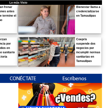
Lo más Visto
an frenar
Bienestar llama a
ones antes
credencializarse
e termine el
en Tamaulipas
no
erzan
Coepris
ancia por
suspende dos
dios en
negocios por
no sanitario
incumplir normas
ctoria
sanitarias en
Tamaulipas