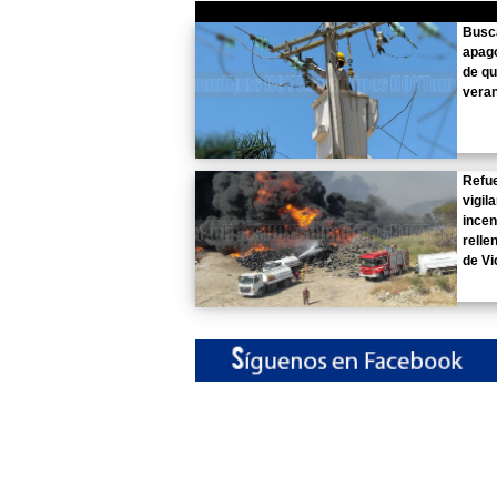
Busc
apag
de qu
vera
Refu
vigil
incen
relle
de Vi