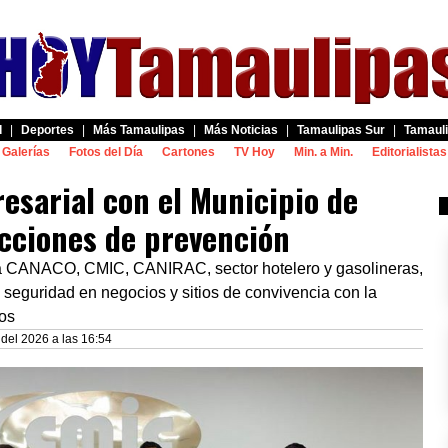
d
|
Deportes
|
Más Tamaulipas
|
Más Noticias
|
Tamaulipas Sur
|
Tamauli
Galerías
Fotos del Día
Cartones
TV Hoy
Min. a Min.
Editorialistas
esarial con el Municipio de
acciones de prevención
la CANACO, CMIC, CANIRAC, sector hotelero y gasolineras,
la seguridad en negocios y sitios de convivencia con la
ros
del 2026 a las 16:54