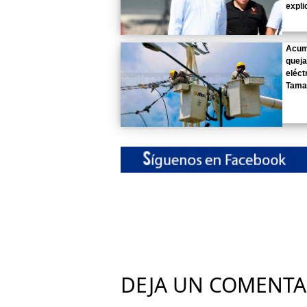
expli
Acum
queja
eléct
Tama
DEJA UN COMENTA