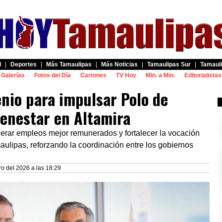
d
|
Deportes
|
Más Tamaulipas
|
Más Noticias
|
Tamaulipas Sur
|
Tamauli
Galerías
Fotos del Día
Cartones
TV Hoy
Min. a Min.
Editorialistas
nio para impulsar Polo de
ienestar en Altamira
nerar empleos mejor remunerados y fortalecer la vocación
maulipas, reforzando la coordinación entre los gobiernos
ro del 2026 a las 18:29