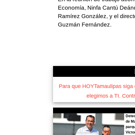
Economía, Ninfa Cantú Deánda
Ramírez González, y el direc
Guzmán Fernández.
Para que HOYTamaulipas siga of
elegimos a TI. Cont
Detec
de Ma
parq
Victo