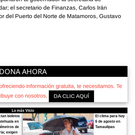
r; el secretario de Finanzas, Carlos Irán
tor del Puerto del Norte de Matamoros, Gustavo
DONA AHORA
reciendo información gratuita, te necesitamos. Te
ribuye con nosotros.
DA CLIC AQUÍ
Lo más Visto
tan boletos
El clima para hoy
tehuala en
6 de agosto en
uímetros de
Tamaulipas
ria; exigen