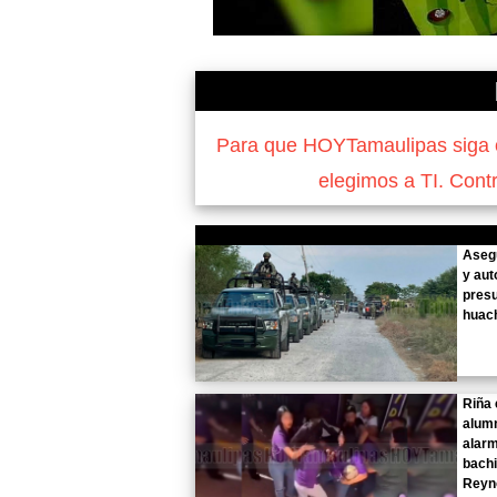
Para que HOYTamaulipas siga of
elegimos a TI. Cont
Aseg
y aut
pres
huach
Riña 
alum
alar
bachi
Reyn