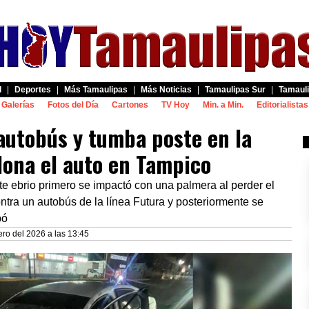
d
|
Deportes
|
Más Tamaulipas
|
Más Noticias
|
Tamaulipas Sur
|
Tamauli
Galerías
Fotos del Día
Cartones
TV Hoy
Min. a Min.
Editorialistas
autobús y tumba poste en la
dona el auto en Tampico
e ebrio primero se impactó con una palmera al perder el
ontra un autobús de la línea Futura y posteriormente se
bó
ro del 2026 a las 13:45