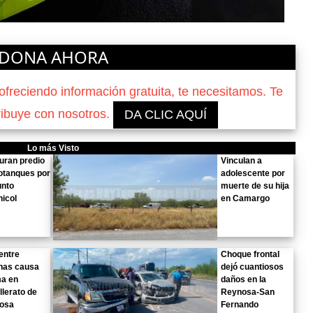
DONA AHORA
reciendo información gratuita, te necesitamos. Te
ribuye con nosotros.
DA CLIC AQUÍ
Lo más Visto
uran predio
Vinculan a
otanques por
adolescente por
unto
muerte de su hija
icol
en Camargo
entre
Choque frontal
nas causa
dejó cuantiosos
ma en
daños en la
llerato de
Reynosa-San
osa
Fernando