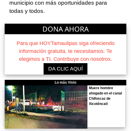
municipio con más oportunidades para
todas y todos.
DONA AHORA
Para que HOYTamaulipas siga ofreciendo
información gratuita, te necesitamos. Te
elegimos a TI. Contribuye con nosotros.
DA CLIC AQUÍ
Lo más Visto
Muere hombre
ahogado en el canal
Chifoscaz de
Xicoténcatl