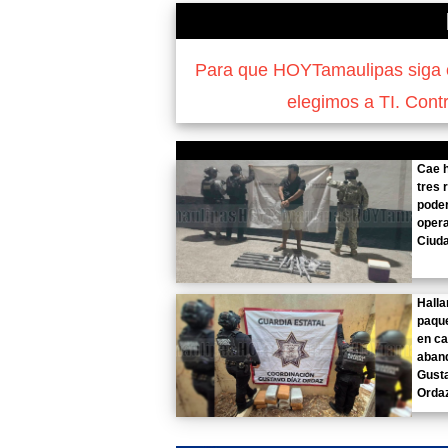
Para que HOYTamaulipas siga of
elegimos a TI. Cont
Cae 
tres r
poder
opera
Ciud
Halla
paqu
en c
aban
Gust
Orda