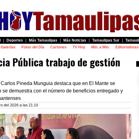
d
|
Deportes
|
Más Tamaulipas
|
Más Noticias
|
Tamaulipas Sur
|
Tamauli
Galerías
Fotos del Día
Cartones
TV Hoy
Min. a Min.
Editorialistas
ia Pública trabajo de gestión
a, Carlos Pineda Munguia destaca que en El Mante se
to se demuestra con el número de beneficios entregado y
 mantenses
o del 2026 a las 21:10