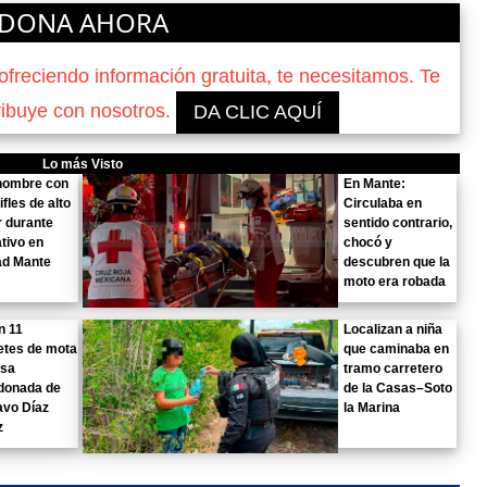
DONA AHORA
reciendo información gratuita, te necesitamos. Te
ribuye con nosotros.
DA CLIC AQUÍ
Lo más Visto
hombre con
En Mante:
ifles de alto
Circulaba en
 durante
sentido contrario,
tivo en
chocó y
ad Mante
descubren que la
moto era robada
n 11
Localizan a niña
etes de mota
que caminaba en
asa
tramo carretero
donada de
de la Casas–Soto
avo Díaz
la Marina
z