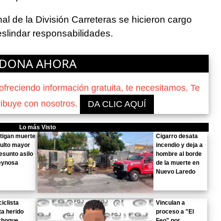
al de la División Carreteras se hicieron cargo
slindar responsabilidades.
DONA AHORA
reciendo información gratuita, te necesitamos. Te
ribuye con nosotros.
DA CLIC AQUÍ
Lo más Visto
tigan muerte
Cigarro desata
ulto mayor
incendio y deja a
esunto asilo
hombre al borde
eynosa
de la muerte en
Nuevo Laredo
iclista
Vinculan a
ta herido
proceso a "El
choque
Feo" por