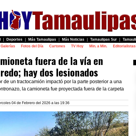
d
|
Deportes
|
Más Tamaulipas
|
Más Noticias
|
Tamaulipas Sur
|
Tamauli
Galerías
Fotos del Día
Cartones
TV Hoy
Min. a Min.
Editorialistas
amioneta fuera de la vía en
redo; hay dos lesionados
r de un tractocamión impactó por la parte posterior a una
ntronazo, la camioneta fue proyectada fuera de la carpeta
rcoles 04 de Febrero del 2026 a las 19:36