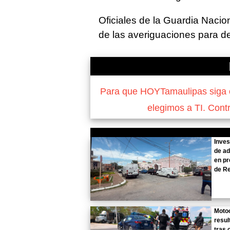
Oficiales de la Guardia Nacion
de las averiguaciones para de
Para que HOYTamaulipas siga of
elegimos a TI. Cont
Inves
de ad
en pr
de R
Motoc
resul
tras 