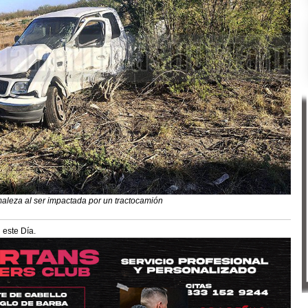
aleza al ser impactada por un tractocamión
 este Día.