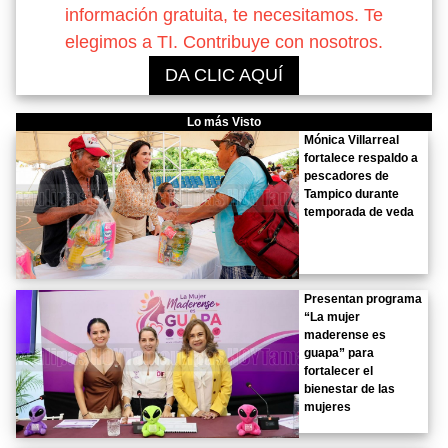
información gratuita, te necesitamos. Te
elegimos a TI. Contribuye con nosotros.
DA CLIC AQUÍ
Lo más Visto
Mónica Villarreal
fortalece respaldo a
pescadores de
Tampico durante
temporada de veda
Presentan programa
“La mujer
maderense es
guapa” para
fortalecer el
bienestar de las
mujeres