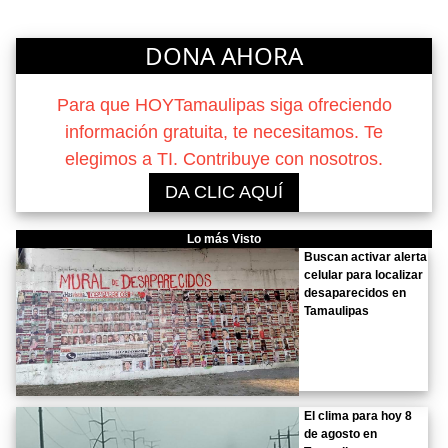
DONA AHORA
Para que HOYTamaulipas siga ofreciendo
información gratuita, te necesitamos. Te
elegimos a TI. Contribuye con nosotros.
DA CLIC AQUÍ
Lo más Visto
Buscan activar alerta
celular para localizar
desaparecidos en
Tamaulipas
El clima para hoy 8
de agosto en