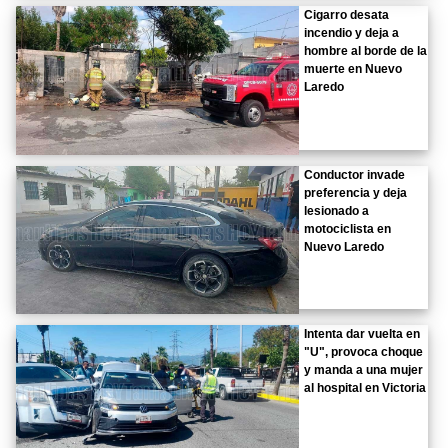
Cigarro desata
incendio y deja a
hombre al borde de la
muerte en Nuevo
Laredo
Conductor invade
preferencia y deja
lesionado a
motociclista en
Nuevo Laredo
Intenta dar vuelta en
"U", provoca choque
y manda a una mujer
al hospital en Victoria