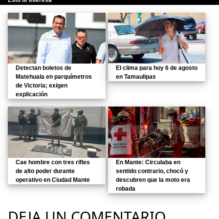
Esto te Interesa
Detectan boletos de
El clima para hoy 6 de agosto
Matehuala en parquímetros
en Tamaulipas
de Victoria; exigen
explicación
Cae hombre con tres rifles
En Mante: Circulaba en
de alto poder durante
sentido contrario, chocó y
operativo en Ciudad Mante
descubren que la moto era
robada
DEJA UN COMENTARIO