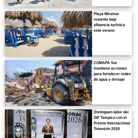
Playa Miramar
resiente baja
afluencia turística
este verano
COMAPA Sur
mantiene acciones
para fortalecer redes
de agua y drenaje
Distinguen labor del
DIF Tampico con el
Premio Internacional
Tonantzin 2026