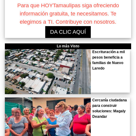
Para que HOYTamaulipas siga ofreciendo
información gratuita, te necesitamos. Te
elegimos a TI. Contribuye con nosotros.
DA CLIC AQUÍ
Lo más Visto
Escrituración a mil
pesos beneficia a
familias de Nuevo
Laredo
Cercanía ciudadana
para construir
soluciones: Magaly
Deandar