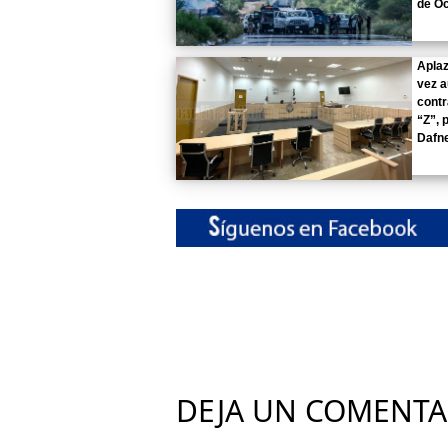
de Oc
Aplaz
vez a
contr
“Z”, 
Dafn
DEJA UN COMENTA