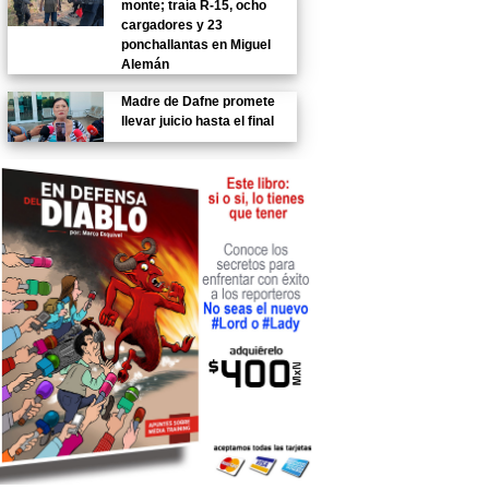
monte; traía R-15, ocho
cargadores y 23
ponchallantas en Miguel
Alemán
Madre de Dafne promete
llevar juicio hasta el final