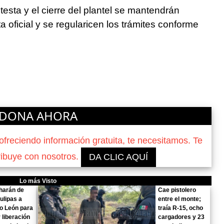
testa y el cierre del plantel se mantendrán
 oficial y se regularicen los trámites conforme
DONA AHORA
reciendo información gratuita, te necesitamos. Te
ribuye con nosotros.
DA CLIC AQUÍ
Lo más Visto
harán de
Cae pistolero
ulipas a
entre el monte;
o León para
traía R-15, ocho
r liberación
cargadores y 23