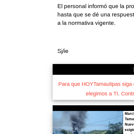
El personal informó que la pro
hasta que se dé una respuesta
a la normativa vigente.
Sj/ie
Para que HOYTamaulipas siga of
elegimos a TI. Cont
Marc
Tama
Nuev
exigi