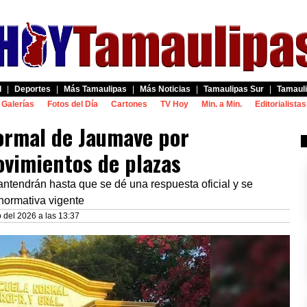
d
|
Deportes
|
Más Tamaulipas
|
Más Noticias
|
Tamaulipas Sur
|
Tamauli
Galerías
Fotos del Día
Cartones
TV Hoy
Min. a Min.
Editorialistas
Normal de Jaumave por
vimientos de plazas
mantendrán hasta que se dé una respuesta oficial y se
 normativa vigente
 del 2026 a las 13:37