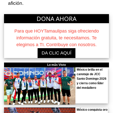
afición.
DONA AHORA
Para que HOYTamaulipas siga ofreciendo
información gratuita, te necesitamos. Te
elegimos a TI. Contribuye con nosotros.
DA CLIC AQUÍ
Lo más Visto
México brilla en el
canotaje de JCC
Santo Domingo 2026
y cierra como líder
del medallero
México conquista oro