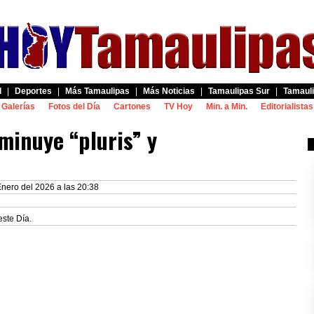
d
|
Deportes
|
Más Tamaulipas
|
Más Noticias
|
Tamaulipas Sur
|
Tamauli
Galerías
Fotos del Día
Cartones
TV Hoy
Min. a Min.
Editorialistas
minuye “pluris” y
nero del 2026 a las 20:38
este Día.