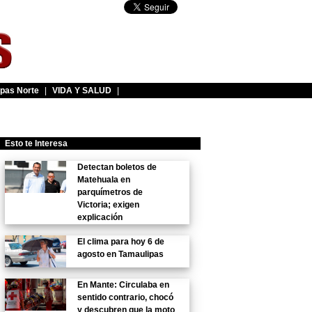
pas Norte
|
VIDA Y SALUD
|
Esto te Interesa
Detectan boletos de
Matehuala en
parquímetros de
Victoria; exigen
explicación
El clima para hoy 6 de
agosto en Tamaulipas
En Mante: Circulaba en
sentido contrario, chocó
y descubren que la moto