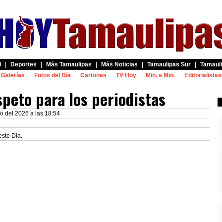
d
|
Deportes
|
Más Tamaulipas
|
Más Noticias
|
Tamaulipas Sur
|
Tamauli
Galerías
Fotos del Día
Cartones
TV Hoy
Min. a Min.
Editorialistas
peto para los periodistas
o del 2026 a las 18:54
este Día.