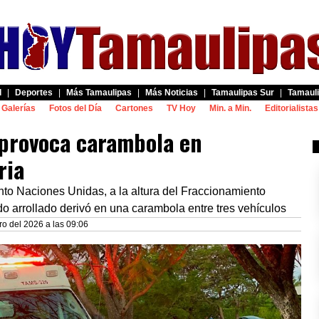
d
|
Deportes
|
Más Tamaulipas
|
Más Noticias
|
Tamaulipas Sur
|
Tamauli
Galerías
Fotos del Día
Cartones
TV Hoy
Min. a Min.
Editorialistas
 provoca carambola en
ria
iento Naciones Unidas, a la altura del Fraccionamiento
o arrollado derivó en una carambola entre tres vehículos
o del 2026 a las 09:06