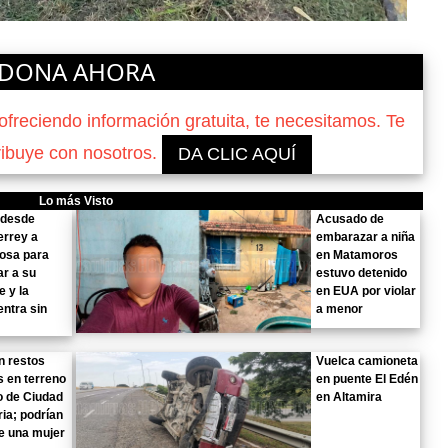
DONA AHORA
reciendo información gratuita, te necesitamos. Te
ribuye con nosotros.
DA CLIC AQUÍ
Lo más Visto
 desde
Acusado de
errey a
embarazar a niña
osa para
en Matamoros
r a su
estuvo detenido
 y la
en EUA por violar
ntra sin
a menor
n restos
Vuelca camioneta
 en terreno
en puente El Edén
o de Ciudad
en Altamira
ria; podrían
e una mujer