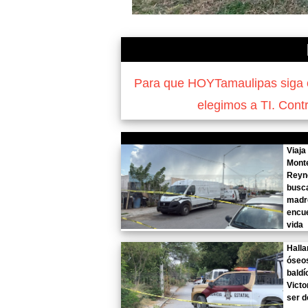
Para que HOYTamaulipas siga of
elegimos a TI. Cont
Viaja
Mont
Reyn
busca
madre
encue
vida
Halla
óseos
baldí
Victo
ser d